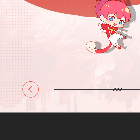
6月，三月兽重庆店开业，之后随着杭州店、上海店
州店等陆续开业，三月兽线下门店开始在全国拓展；
11月，三月兽天猫旗舰店首次参加双十一活动，总
额超5000万元，进入潮流玩具类全网TOP 3，成为
度该品类黑马。
2021
2022
2