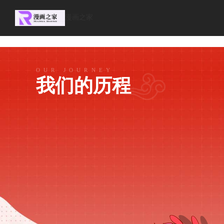
/favicon.ico
漫画之家
OUR JOURNEY
我们的历程
1月，由漫画之家企划落地的上海南京东路百联ZX
开业，成为国内二次元打卡圣地。
三月兽上海首店、由
兽运营的万代魂（TAMASHII）中国首店、万代官方扭
均保持年均
（GBO）上海首店、MegaHouse中国首店在ZX同步开业
业内极大关注；