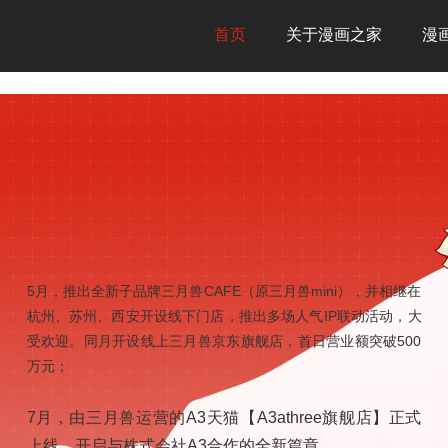
首页
关于漫画之家
漫
5月，推出全新子品牌三月兽CAFE（原三月兽mini），并相继在
盛大
杭州、苏州、西安开设线下门店，推出多场人气IP联动活动，大
三月
受欢迎。同月开设线上三月兽京东旗舰店，首日营业额突破500
蛋店
万元；
，受到
7月，由三月兽运营的A3天猫【A3athree旗舰店】正式
上线，开启与株式会社A3合作的全新篇章。