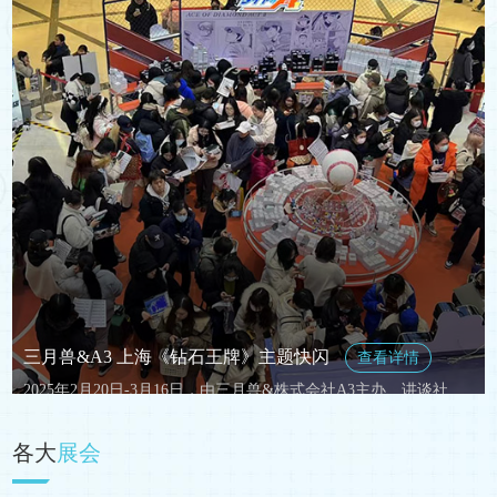
《偶像梦幻祭2》“绽放的纯白浪漫”特别快闪
>>>
三月兽品牌快闪店
>>>
三月兽×Y Line 《蓝色监狱》阿拉伯风系列线下打卡活动
>>>
三月兽×昭和笔记 《蓝色监狱》飞行员系列线下打卡活动
>>>
三月兽Goods《新世纪福音战士》花之语系列线下打卡活动
>>>
三月兽×PMC《蓝色监狱》Retopopu系列线下打卡活动
>>>
三月兽&A3 上海《钻石王牌》主题快闪
查看详情
2025年2月20日-3月16日，由三月兽&株式会社A3主办、讲谈社授权的《钻石王牌》主题快闪在上海静安大悦城开启！
三月兽×Broccoli《蓝色监狱》黑色西装系列线下快闪活动
>>>
各大
展会
盗墓笔记·八一七稻米节活动
>>>