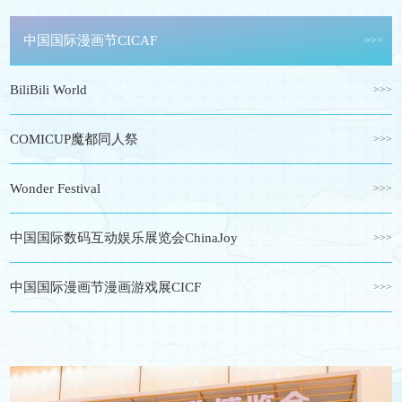
万代模型拼装教室
>>>
中国国际漫画节CICAF
>>>
三月兽×CRUX 初音未来线下打卡活动
>>>
BiliBili World
>>>
BANPERSTO眼镜厂品牌快闪店
>>>
COMICUP魔都同人祭
>>>
三月兽×Twincre《蓝色监狱》玉座系列线下打卡活动
>>>
Wonder Festival
>>>
GASHAPON万代扭蛋品牌快闪店
>>>
中国国际数码互动娱乐展览会ChinaJoy
>>>
TAMASHII万代魂品牌快闪店
>>>
中国国际漫画节漫画游戏展CICF
>>>
一番赏品牌快闪店
>>>